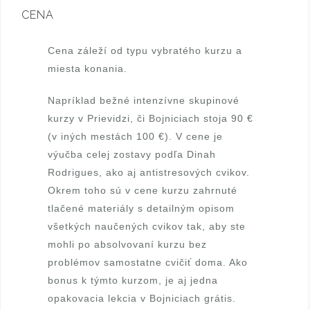
Š
CENA
r
Cena záleží od typu vybratého kurzu a
á
miesta konania.
m
Napríklad bežné intenzívne skupinové
kurzy v Prievidzi, či Bojniciach stoja 90 €
k
(v iných mestách 100 €). V cene je
o
výučba celej zostavy podľa Dinah
Rodrigues, ako aj antistresových cvikov.
v
Okrem toho sú v cene kurzu zahrnuté
á
tlačené materiály s detailným opisom
všetkých naučených cvikov tak, aby ste
,
mohli po absolvovaní kurzu bez
c
problémov samostatne cvičiť doma. Ako
bonus k týmto kurzom, je aj jedna
e
opakovacia lekcia v Bojniciach grátis.