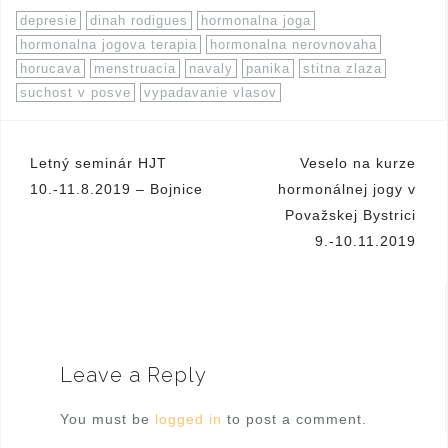
depresie
dinah rodigues
hormonalna joga
hormonalna jogova terapia
hormonalna nerovnovaha
horucava
menstruacia
navaly
panika
stitna zlaza
suchost v posve
vypadavanie vlasov
Letný seminár HJT
Veselo na kurze
P
10.-11.8.2019 – Bojnice
hormonálnej jogy v
o
Považskej Bystrici
9.-10.11.2019
s
t
n
a
Leave a Reply
v
i
You must be
logged in
to post a comment.