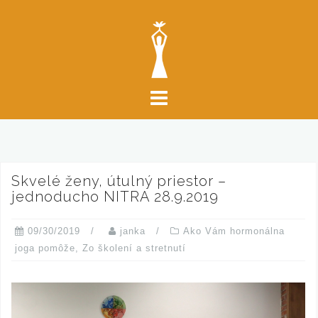
S
k
i
p
t
o
c
o
n
t
Skvelé ženy, útulný priestor –
e
jednoducho NITRA 28.9.2019
n
t
09/30/2019
janka
Ako Vám hormonálna
joga pomôže
,
Zo školení a stretnutí