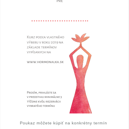
l
e
k
t
o
r
k
a
H
J
T
Poukaz môžete kúpiť na konkrétny termín