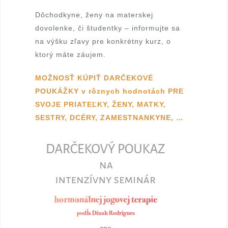
r
Dôchodkyne, ženy na materskej
t
dovolenke, či študentky – informujte sa
na výšku zľavy pre konkrétny kurz, o
i
ktorý máte záujem.
f
MOŽNOSŤ KÚPIŤ DARČEKOVÉ
i
POUKÁŽKY v rôznych hodnotách PRE
SVOJE PRIATEĽKY, ŽENY, MATKY,
k
SESTRY, DCÉRY, ZAMESTNANKYNE, …
o
v
a
n
á