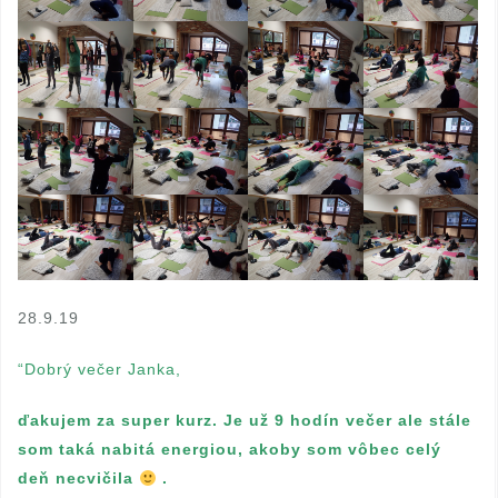
28.9.19
“Dobrý večer Janka,
ďakujem za super kurz. Je už 9 hodín večer ale stále
som taká nabitá energiou, akoby som vôbec celý
deň necvičila
.