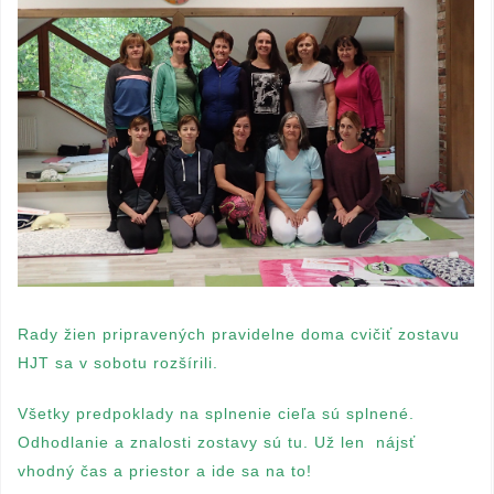
Rady žien pripravených pravidelne doma cvičiť zostavu
HJT sa v sobotu rozšírili.
Všetky predpoklady na splnenie cieľa sú splnené.
Odhodlanie a znalosti zostavy sú tu. Už len nájsť
vhodný čas a priestor a ide sa na to!