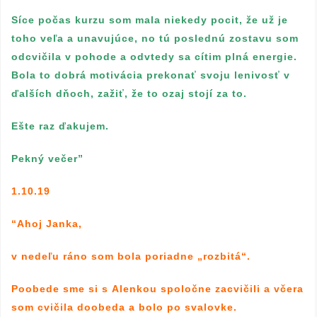
Síce počas kurzu som mala niekedy pocit, že už je
toho veľa a unavujúce, no tú poslednú zostavu som
odcvičila v pohode a odvtedy sa cítim plná energie.
Bola to dobrá motivácia prekonať svoju lenivosť v
ďalších dňoch, zažiť, že to ozaj stojí za to.
Ešte raz ďakujem.
Pekný večer”
1.10.19
“Ahoj Janka,
v nedeľu ráno som bola poriadne „rozbitá“.
Poobede sme si s Alenkou spoločne zacvičili a včera
som cvičila doobeda a bolo po svalovke.