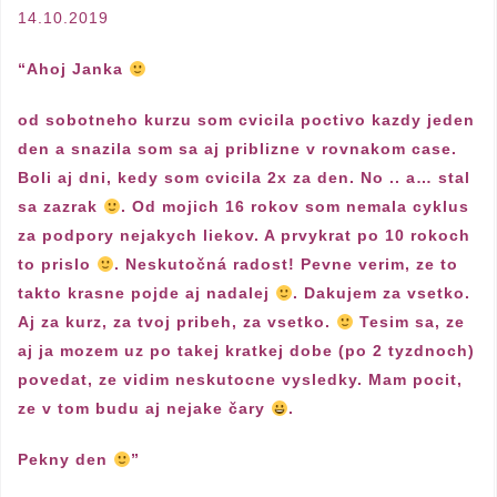
14.10.2019
“Ahoj Janka
od sobotneho kurzu som cvicila poctivo kazdy jeden
den a snazila som sa aj priblizne v rovnakom case.
Boli aj dni, kedy som cvicila 2x za den. No .. a… stal
sa zazrak
. Od mojich 16 rokov som nemala cyklus
za podpory nejakych liekov. A prvykrat po 10 rokoch
to prislo
. Neskutočná radost! Pevne verim, ze to
takto krasne pojde aj nadalej
. Dakujem za vsetko.
Aj za kurz, za tvoj pribeh, za vsetko.
Tesim sa, ze
aj ja mozem uz po takej kratkej dobe (po 2 tyzdnoch)
povedat, ze vidim neskutocne vysledky. Mam pocit,
ze v tom budu aj nejake čary
.
Pekny den
”