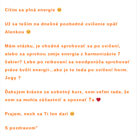
Cítim sa plná energie
Už sa teším na dnešné poobedné cvičenie opäť
Alenkou
Mám otázku, je vhodné sprchovať sa po cvičení,
alebo sa sprchou zmije energia z harmonizácie 7
čakier? Lebo po reikovaní sa neodporúča sprchovať
práve kvôli energii…ako je to teda po cvičení horm.
Jogy ?
Ďakujem krásne za sobotný kurz, som veľmi rada, že
som sa mohla zúčastniť a spoznať Ťa
Prajem, nech sa Ti len darí
S pozdravom”