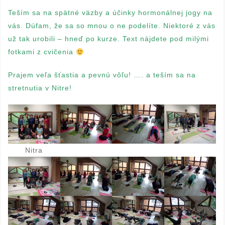
Teším sa na spätné väzby a účinky hormonálnej jogy na
vás. Dúfam, že sa so mnou o ne podelíte. Niektoré z vás
už tak urobili – hneď po kurze. Text nájdete pod milými
fotkami z cvičenia
Prajem veľa šťastia a pevnú vôľu! …. a teším sa na
stretnutia v Nitre!
Nitra