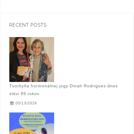
g
a
t
RECENT POSTS
i
o
n
Tvorkyňa hormonálnej jogy Dinah Rodrigues dnes
slávi 99 rokov
05/13/2026