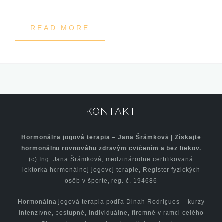
READ MORE
KONTAKT
Hormonálna jogová terapia – Jana Šrámková | Získajte
hormonálnu rovnováhu zdravým cvičením a bez liekov.
(c) Ing. Jana Šrámková, medzinárodne certifikovaná
lektorka hormonálnej jogovej terapie, Register fyzických
osôb v športe, reg. č. 194686
Hormonálna jogová terapia podľa Dinah Rodrigues – kurzy
intenzívne, postupné, individuálne, firemné v rámci celého