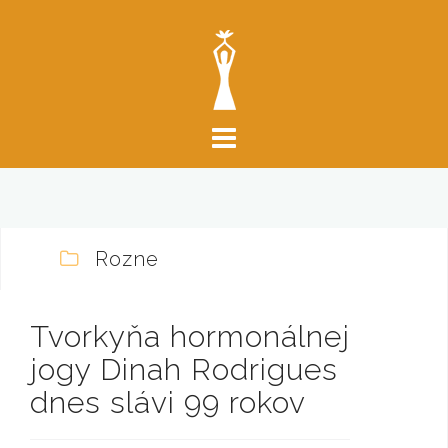
S
k
i
p
t
o
c
o
n
t
Rozne
e
n
t
Tvorkyňa hormonálnej
jogy Dinah Rodrigues
dnes slávi 99 rokov