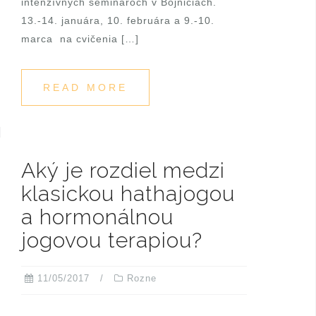
intenzívnych seminároch v Bojniciach.
13.-14. januára, 10. februára a 9.-10.
marca na cvičenia […]
READ MORE
Aký je rozdiel medzi
klasickou hathajogou
a hormonálnou
jogovou terapiou?
11/05/2017
Rozne