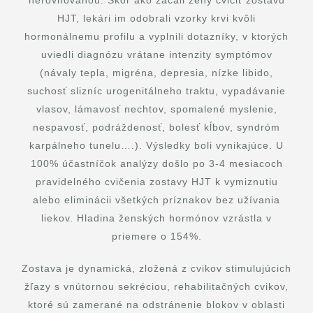
nerovnováhou. Skôr ako začali ženy cvičiť zostavu
HJT, lekári im odobrali vzorky krvi kvôli
hormonálnemu profilu a vyplnili dotazníky, v ktorých
uviedli diagnózu vrátane intenzity symptómov
(návaly tepla, migréna, depresia, nízke libido,
suchosť slizníc urogenitálneho traktu, vypadávanie
vlasov, lámavosť nechtov, spomalené myslenie,
nespavosť, podráždenosť, bolesť kĺbov, syndróm
karpálneho tunelu….). Výsledky boli vynikajúce. U
100% účastníčok analýzy došlo po 3-4 mesiacoch
pravidelného cvičenia zostavy HJT k vymiznutiu
alebo eliminácii všetkých príznakov bez užívania
liekov. Hladina ženských hormónov vzrástla v
priemere o 154%.
Zostava je dynamická, zložená z cvikov stimulujúcich
žľazy s vnútornou sekréciou, rehabilitačných cvikov,
ktoré sú zamerané na odstránenie blokov v oblasti