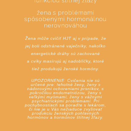
funkciou štítnej žľazy
žena s problémami
spôsobenými hormonálnou
nerovnováhou
Žena môže cvičiť HJT aj v prípade, že
jej boli odstránené vaječníky, nakoľko
energetické dráhy sú zachované
a cviky masírujú aj nadobličky, ktoré
tiež produkujú ženské hormóny.
UPOZORNENIE: Cvičenia nie sú
určené pre: tehotné ženy, ženy s
nádorovými ochoreniami prsníkov, s
pokročilou endometriózou, ženy s
veľkými myómami, ženy s vážnymi
psychiatrickými problémami. Pri
pochybnostiach sa poraďte s lekárom,
či nie je u Vás nežiaduce zvyšovať
produkciu ženských pohlavných
hormónov a hormónov štítnej žľazy.