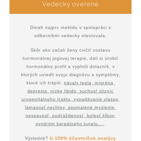
Vedecky overené
Dinah najprv metódu v spolupráci s
odborníkmi vedecky otestovala.
Skôr ako začali ženy cvičiť zostavu
hormonálnej jogovej terapie, dali si urobiť
hormonálny profil a vyplnili dotazník, v
ktorých uviedli svoju diagnózu a symptómy,
ktoré ich trápili:
návaly tepla, migréna,
depresia, nízke libido, suchosť slizníc
urogenitálneho traktu, vypadávanie vlasov,
lámavosť nechtov, spomalené myslenie,
nespavosť, podráždenosť, bolesť kĺbov,
syndróm karpálneho tunelu….
.
Výsledok?
U 100% účastníčok analýzy