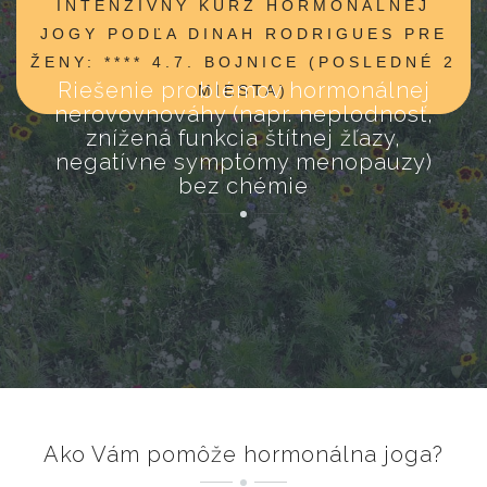
INTENZÍVNY KURZ HORMONÁLNEJ
JOGY PODĽA DINAH RODRIGUES PRE
ŽENY: **** 4.7. BOJNICE (POSLEDNÉ 2
Riešenie problémov hormonálnej
MIESTA)
nerovovnováhy (napr. neplodnosť,
znížená funkcia štítnej žľazy,
negatívne symptómy menopauzy)
bez chémie
Ako Vám pomôže hormonálna joga?