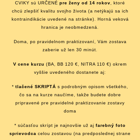
CVIKY sú URČENÉ
pre ženy od 14 rokov
, ktoré
chcú zlepšiť kvalitu svojho života (a netýkajú sa ich
kontraindikácie uvedené na stránke). Horná veková
hranica je neobmedzená.
Doma, po pravidelnom praktizovaní, Vám zostava
zaberie už len 30 minút.
V cene kurzu
(BA, BB 120 €, NITRA 110 €) okrem
vyššie uvedeného dostanete aj:
*
tlačené SKRIPTÁ
s podrobným opisom všetkého,
čo sa na kurze naučíme, takže budete dobre
pripravené pre pravidelné praktizovanie zostavy
doma
* súčasťou skrípt je najnovšie už aj
farebný foto
sprievodca
celou zostavou (na predposlednej strane