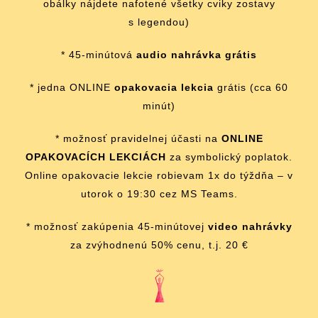
obálky nájdete nafotené všetky cviky zostavy
s legendou)
* 45-minútová
audio nahrávka grátis
* jedna ONLINE
opakovacia lekcia
grátis (cca 60
minút)
* možnosť pravidelnej účasti na
ONLINE
OPAKOVACÍCH LEKCIÁCH
za symbolický poplatok.
Online opakovacie lekcie robievam 1x do týždňa – v
utorok o 19:30 cez MS Teams.
* možnosť zakúpenia 45-minútovej
video nahrávky
za zvýhodnenú 50% cenu, t.j. 20 €