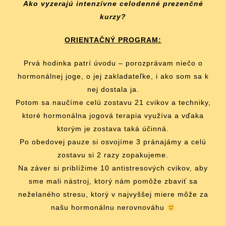
Ako vyzerajú intenzívne celodenné prezenčné
kurzy?
ORIENTA
Č
NÝ PROGRAM:
Prvá hodinka patrí úvodu – porozprávam niečo o
hormonálnej joge, o jej zakladateľke, i ako som sa k
nej dostala ja.
Potom sa naučíme celú zostavu 21 cvikov a techniky,
ktoré hormonálna jogová terapia využíva a vďaka
ktorým je zostava taká účinná.
Po obedovej pauze si osvojíme 3 pránajámy a celú
zostavu si 2 razy zopakujeme.
Na záver si priblížime 10 antistresových cvikov, aby
sme mali nástroj, ktorý nám pomôže zbaviť sa
neželaného stresu, ktorý v najvyššej miere môže za
našu hormonálnu nerovnováhu