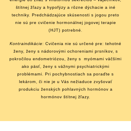
štítnej žľazy a hypofýzy a rôzne dýchacie a iné
techniky. Predchádzajúce skúsenosti s jogou preto
nie sú pre cvičenie hormonálnej jogovej terapie
(HJT) potrebné.
Kontraindikácie
: Cvičenia nie sú určené pre: tehotné
ženy, ženy s nádorovými ochoreniami prsníkov, s
pokročilou endometriózou, ženy s myómami väčšími
ako päsť, ženy s vážnymi psychiatrickými
problémami. Pri pochybnostiach sa poraďte s
lekárom, či nie je u Vás nežiaduce zvyšovať
produkciu ženských pohlavných hormónov a
hormónov štítnej žľazy.