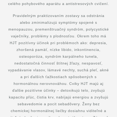
celého pohybového aparátu a antistresových cvičení.
Pravidelným praktizovaním zostavy sa odstránia
alebo zminimalizujú symptómy spojené s
menopauzou, premenštruačný syndróm, polycystické
vaječníky, problémy s plodnosťou. Okrem toho má
HJT pozitívny účinok pri problémoch ako: depresia,
zhoršená pamäť, nízke libido, inkontinencia,
osteoporóza, syndróm karpálneho tunela,
nedostatočná činnosť štítnej žľazy, nespavosť,
vypadávanie vlasov, lámavé nechty, suchá pleť, akné
a pri ďalších ťažkostiach spôsobených s
hormonálnou nerovnováhou. Cviky HJT majú aj
ďalšie pozitívne účinky – detoxikujú telo, zvyšujú
kapacitu pľúc, čistia krv, nabíjajú energiou a zvyšujú
sebavedomie a pocit sebadôvery. Ženy bez
chemickej hormonálnej liečby dosiahnu viditeľné a