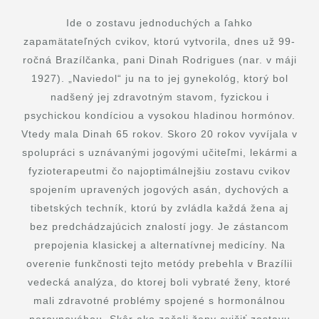
Ide o zostavu jednoduchých a ľahko
zapamätateľných cvikov, ktorú vytvorila, dnes už 99-
ročná Brazílčanka, pani Dinah Rodrigues (nar. v máji
1927). „Naviedol“ ju na to jej gynekológ, ktorý bol
nadšený jej zdravotným stavom, fyzickou i
psychickou kondíciou a vysokou hladinou hormónov.
Vtedy mala Dinah 65 rokov. Skoro 20 rokov vyvíjala v
spolupráci s uznávanými jogovými učiteľmi, lekármi a
fyzioterapeutmi čo najoptimálnejšiu zostavu cvikov
spojením upravených jogových asán, dychových a
tibetských techník, ktorú by zvládla každá žena aj
bez predchádzajúcich znalostí jogy. Je zástancom
prepojenia klasickej a alternatívnej medicíny. Na
overenie funkčnosti tejto metódy prebehla v Brazílii
vedecká analýza, do ktorej boli vybraté ženy, ktoré
mali zdravotné problémy spojené s hormonálnou