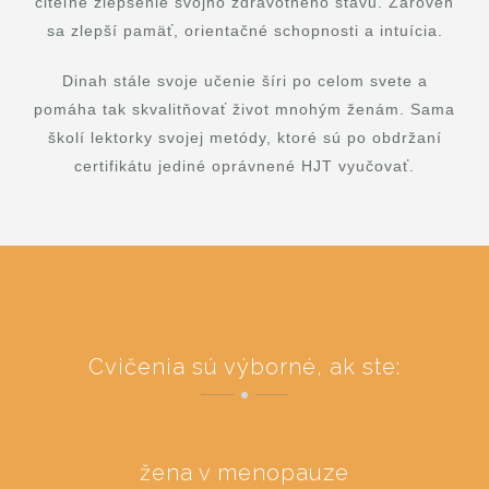
citeľné zlepšenie svojho zdravotného stavu. Zároveň
sa zlepší pamäť, orientačné schopnosti a intuícia.
Dinah stále svoje učenie šíri po celom svete a
pomáha tak skvalitňovať život mnohým ženám. Sama
školí lektorky svojej metódy, ktoré sú po obdržaní
certifikátu jediné oprávnené HJT vyučovať.
Cvičenia sú výborné, ak ste:
žena v menopauze