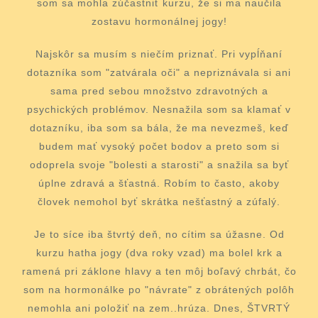
som sa mohla zúčastniť kurzu, že si ma naučila
zostavu hormonálnej jogy!
Najskôr sa musím s niečím priznať. Pri vypĺňaní
dotazníka som "zatvárala oči" a nepriznávala si ani
sama pred sebou množstvo zdravotných a
psychických problémov. Nesnažila som sa klamať v
dotazníku, iba som sa bála, že ma nevezmeš, keď
budem mať vysoký počet bodov a preto som si
odoprela svoje "bolesti a starosti" a snažila sa byť
úplne zdravá a šťastná. Robím to často, akoby
človek nemohol byť skrátka nešťastný a zúfalý.
Je to síce iba štvrtý deň, no cítim sa úžasne. Od
kurzu hatha jogy (dva roky vzad) ma bolel krk a
ramená pri záklone hlavy a ten môj boľavý chrbát, čo
som na hormonálke po "návrate" z obrátených polôh
nemohla ani položiť na zem..hrúza. Dnes, ŠTVRTÝ