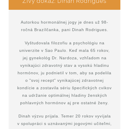
Živý dôkaz: Dinah Rodrigues
Autorkou hormonálnej jogy je dnes už 98-
ročná Brazílčanka, pani Dinah Rodrigues.
Vyštudovala filozofiu a psychológiu na
univerzite v Sao Paulo. Keď mala 65 rokov,
jej gynekológ Dr. Nardoza, vzhľadom na
vynikajúci zdravotný stav a vysokú hladinu
hormónov, ju podnietil v tom, aby sa podelila
o "svoj recept" vynikajúcej zdravotnej
kondície a zostavila sériu špecifických cvikov
na udržanie optimálnej hladiny ženských
pohlavných hormónov aj pre ostatné ženy.
Dinah výzvu prijala. Temer 20 rokov vyvíjala
v spolupráci s uznávanými jogovými učiteľmi,