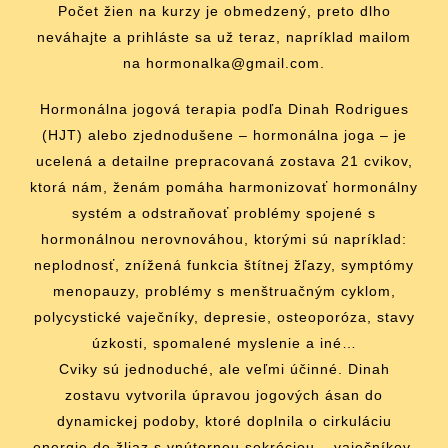
Počet žien na kurzy je obmedzený, preto dlho
neváhajte a prihláste sa už teraz, napríklad mailom
na hormonalka@gmail.com.
Hormonálna jogová terapia podľa Dinah Rodrigues
(HJT) alebo zjednodušene – hormonálna joga – je
ucelená a detailne prepracovaná zostava 21 cvikov,
ktorá nám, ženám pomáha harmonizovať hormonálny
systém a odstraňovať problémy spojené s
hormonálnou nerovnováhou, ktorými sú napríklad:
neplodnosť, znížená funkcia štítnej žľazy, symptómy
menopauzy, problémy s menštruačným cyklom,
polycystické vaječníky, depresie, osteoporóza, stavy
úzkosti, spomalené myslenie a iné…
Cviky sú jednoduché, ale veľmi účinné. Dinah
zostavu vytvorila úpravou jogových ásan do
dynamickej podoby, ktoré doplnila o cirkuláciu
energie do žliaz s vnútornou sekréciou – vaječníkov,