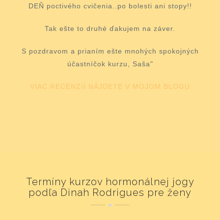
DEŇ poctivého cvičenia..po bolesti ani stopy!!
Tak ešte to druhé ďakujem na záver.
S pozdravom a prianím ešte mnohých spokojných
účastníčok kurzu, Saša"
VIAC RECENZIÍ NÁJDETE V MOJOM BLOGU
Termíny kurzov hormonálnej jogy
podľa Dinah Rodrigues pre ženy