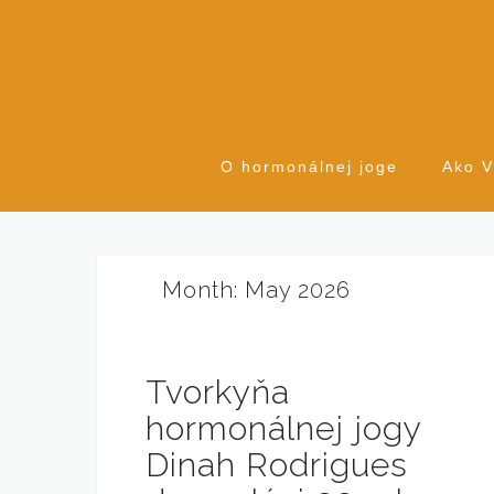
S
k
i
p
t
o
O hormonálnej joge
Ako 
c
o
n
t
Month: May 2026
e
n
t
Tvorkyňa
hormonálnej jogy
Dinah Rodrigues