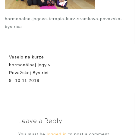
hormonalna-jogova-terapia-kurz-sramkova-povazska-
bystrica
Veselo na kurze
P
hormonálnej jogy v
o
Považskej Bystrici
9.-10.11.2019
s
t
n
a
Leave a Reply
v
i
You must be
logged in
to post a comment.