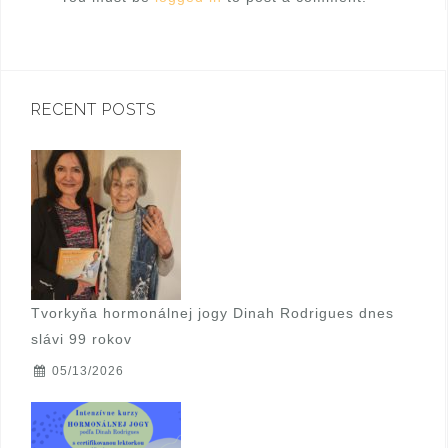
g
a
t
RECENT POSTS
i
o
n
Tvorkyňa hormonálnej jogy Dinah Rodrigues dnes
slávi 99 rokov
05/13/2026