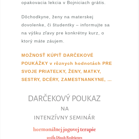
opakovacia lekcia v Bojniciach grátis.
r
Dôchodkyne, ženy na materskej
t
dovolenke, či študentky – informujte sa
na výšku zľavy pre konkrétny kurz, o
i
ktorý máte záujem.
f
MOŽNOSŤ KÚPIŤ DARČEKOVÉ
i
POUKÁŽKY v rôznych hodnotách PRE
SVOJE PRIATEĽKY, ŽENY, MATKY,
k
SESTRY, DCÉRY, ZAMESTNANKYNE, …
o
v
a
n
á