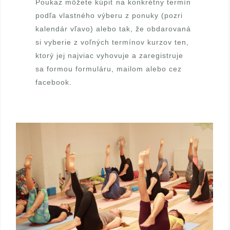
Poukaz môžete kúpiť na konkrétny termín
podľa vlastného výberu z ponuky (pozri
kalendár vľavo) alebo tak, že obdarovaná
si vyberie z voľných termínov kurzov ten,
ktorý jej najviac vyhovuje a zaregistruje
sa formou formuláru,
mailom
alebo cez
facebook
.