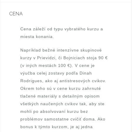
a
Š
CENA
r
Cena záleží od typu vybratého kurzu a
á
miesta konania.
m
Napríklad bežné intenzívne skupinové
kurzy v Prievidzi, či Bojniciach stoja 90 €
k
(v iných mestách 100 €). V cene je
o
výučba celej zostavy podľa Dinah
Rodrigues, ako aj antistresových cvikov.
v
Okrem toho sú v cene kurzu zahrnuté
á
tlačené materiály s detailným opisom
všetkých naučených cvikov tak, aby ste
,
mohli po absolvovaní kurzu bez
c
problémov samostatne cvičiť doma. Ako
bonus k týmto kurzom, je aj jedna
e