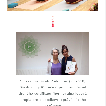
S úžasnou Dinah Rodrigues (júl 2018,
Dinah vtedy 91-ročná) pri odovzdávaní
druhého certifikátu (hormonálna jogová
terapia pre diabetikov), oprávňujúceho
viesť kurzy