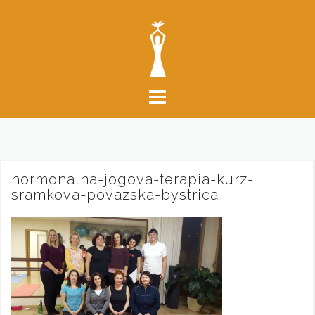
S
k
i
p
t
o
c
o
n
t
hormonalna-jogova-terapia-kurz-
e
sramkova-povazska-bystrica
n
t