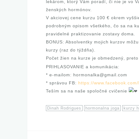
lekárom, ktorý Vám poradí, či nie je vo
ženských hormónov.
V akciovej cene kurzu 100 € okrem vyšš
podrobným opisom všetkého, čo sa na ku
pravidelné praktizovanie zostavy doma.
BONUS: Absolventky mojich kurzov môžu 
kurzy (raz do týždňa).
Počet žien na kurze je obmedzený, preto
PRIHLASOVANIE a komunikácia:
* e-mailom: hormonalka@gmail.com
* správou FB:
https://www.facebook.com
Teším sa na naše spoločné cvičenie
Dinah Rodrigues
hormonalna joga
kurzy h