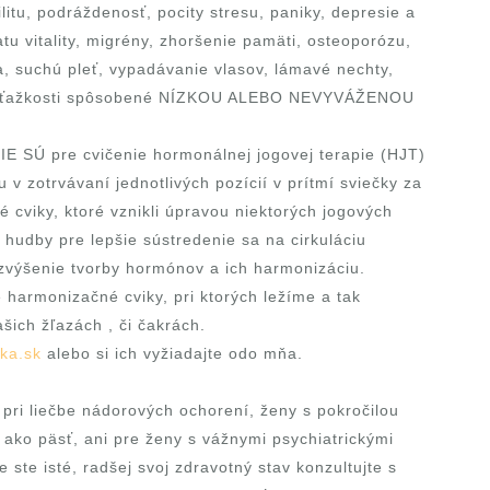
itu, podráždenosť, pocity stresu, paniky, depresie a
tu vitality, migrény, zhoršenie pamäti, osteoporózu,
, suchú pleť, vypadávanie vlasov, lámavé nechty,
 iné ťažkosti spôsobené NÍZKOU ALEBO NEVYVÁŽENOU
 SÚ pre cvičenie hormonálnej jogovej terapie (HJT)
u v zotrvávaní jednotlivých pozícií v prítmí sviečky za
 cviky, ktoré vznikli úpravou niektorých jogových
hudby pre lepšie sústredenie sa na cirkuláciu
e zvýšenie tvorby hormónov a ich harmonizáciu.
é harmonizačné cviky, pri ktorých ležíme a tak
šich žľazách , či čakrách.
ka.sk
alebo si ich vyžiadajte odo mňa.
 pri liečbe nádorových ochorení, ženy s pokročilou
ko päsť, ani pre ženy s vážnymi psychiatrickými
 ste isté, radšej svoj zdravotný stav konzultujte s