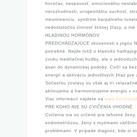
horúčav, nespavosť, emocionálnu nestabil
nerozhodnosti, urogenitálnu suchosť, stra
inkontinenciu, syndróm karpálneho tunela
nedostatočnú činnosť štítnej žľazy, a
HLADINOU HORMÓNOV.
PREDCHÁDZAJÚCE skúsenosti s jogou NIE
potrebné. Nejde totiž o klasickú hathajog
zvuku meditačnej hudby, ale o jednoduché
ásan do dynamickej podoby. Cvičí sa bez 
energií a aktiváciu jednotlivých žliaz pr
Súčasťou zostavy sú však aj tri relaxačn
aktivujeme a harmonizujeme energiu v na
Viac informácií nájdete na
www.hormonal
PRE KOHO NIE SÚ CVIČENIA VHODNÉ
Cvičenia nie sú určené pre tehotné ženy,
endometriózou, ženy s myómami väčšími a
problémami. V prípade diagnóz, kde si nie