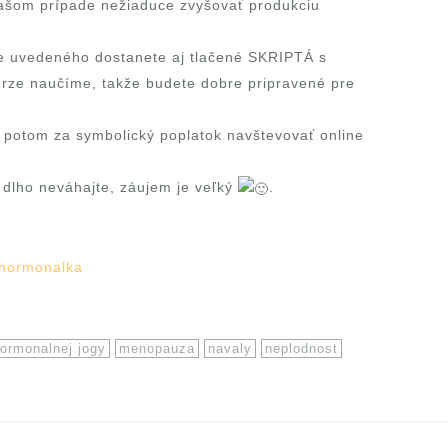
 Vašom prípade nežiaduce zvyšovať produkciu
ie uvedeného dostanete aj tlačené SKRIPTÁ s
rze naučíme, takže budete dobre pripravené pre
potom za symbolický poplatok navštevovať online
 dlho neváhajte, záujem je veľký
.
/hormonalka
ormonalnej jogy
menopauza
navaly
neplodnost