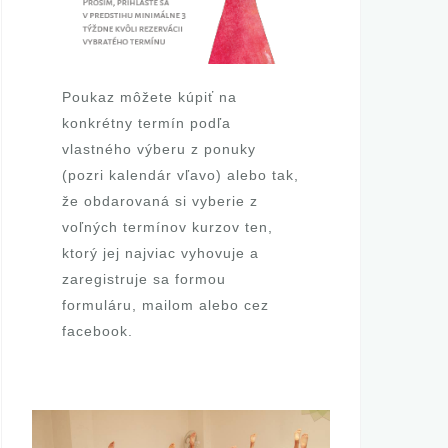
T
Poukaz môžete kúpiť na
konkrétny termín podľa
vlastného výberu z ponuky
(pozri kalendár vľavo) alebo tak,
že obdarovaná si vyberie z
voľných termínov kurzov ten,
ktorý jej najviac vyhovuje a
zaregistruje sa formou
formuláru,
mailom
alebo cez
facebook
.