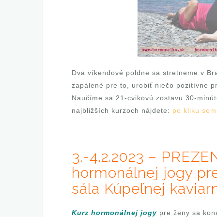
Dva víkendové poldne sa stretneme v Bra
zapálené pre to, urobiť niečo pozitívne 
Naučíme sa 21-cvikovú zostavu 30-minút
najbližších kurzoch nájdete:
po kliku sem
3.-4.2.2023 – PREZE
hormonálnej jogy pr
sála Kúpeľnej kaviar
Kurz hormonálnej jogy
pre ženy sa koná