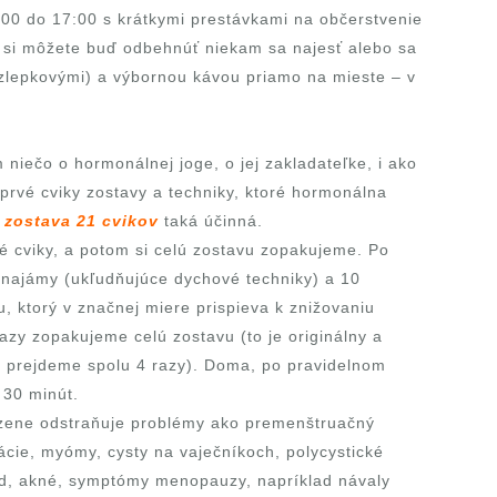
:00 do 17:00 s krátkymi prestávkami na občerstvenie
 si môžete buď odbehnúť niekam sa najesť alebo sa
zlepkovými) a výbornou kávou priamo na mieste – v
niečo o hormonálnej joge, o jej zakladateľke, i ako
 prvé cviky zostavy a techniky, ktoré hormonálna
e
zostava 21 cvikov
taká účinná.
cviky, a potom si celú zostavu zopakujeme. Po
ánajámy (ukľudňujúce dychové techniky) a 10
u, ktorý v značnej miere prispieva k znižovaniu
razy zopakujeme celú zostavu (to je originálny a
e prejdeme spolu 4 razy). Doma, po pravidelnom
 30 minút.
e odstraňuje problémy ako premenštruačný
cie, myómy, cysty na vaječníkoch, polycystické
od, akné, symptómy menopauzy, napríklad návaly