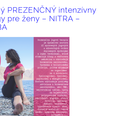
nný PREZENČNÝ intenzívny
gy pre ženy – NITRA –
BA