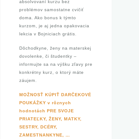
absolvovaní kurzu bez
problémov samostatne cvičiť
e
doma. Ako bonus k týmto
r
kurzom, je aj jedna opakovacia
lekcia v Bojniciach grátis.
t
Dôchodkyne, ženy na materskej
i
dovolenke, či študentky –
f
informujte sa na výšku zľavy pre
konkrétny kurz, o ktorý máte
i
záujem.
k
MOŽNOSŤ KÚPIŤ DARČEKOVÉ
o
POUKÁŽKY v rôznych
hodnotách PRE SVOJE
v
PRIATEĽKY, ŽENY, MATKY,
a
SESTRY, DCÉRY,
ZAMESTNANKYNE, …
n