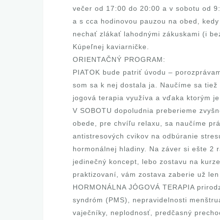
večer od 17:00 do 20:00 a v sobotu od 9
a s cca hodinovou pauzou na obed, kedy
nechať zlákať lahodnými zákuskami (i be
Kúpeľnej kaviarničke.
ORIENTAČNÝ PROGRAM:
PIATOK bude patriť úvodu – porozprávam 
som sa k nej dostala ja. Naučíme sa tiež
jogová terapia využíva a vďaka ktorým j
V SOBOTU dopoludnia preberieme zvyšné 
obede, pre chvíľu relaxu, sa naučíme pr
antistresových cvikov na odbúranie stres
hormonálnej hladiny. Na záver si ešte 2 
jedinečný koncept, lebo zostavu na kurz
praktizovaní, vám zostava zaberie už len
HORMONÁLNA JÓGOVÁ TERAPIA prirodzen
syndróm (PMS), nepravidelnosti menštruá
vaječníky, neplodnosť, predčasný prech