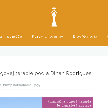
Vám pomôže
Kurzy a termíny
Blog/Galéria
ogovej terapie podľa Dinah Rodrigues
ie kurzy hormonálnej jogy