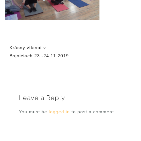
Krásny víkend v
P
Bojniciach 23.-24.11.2019
o
s
t
n
Leave a Reply
a
You must be
logged in
to post a comment.
v
i
g