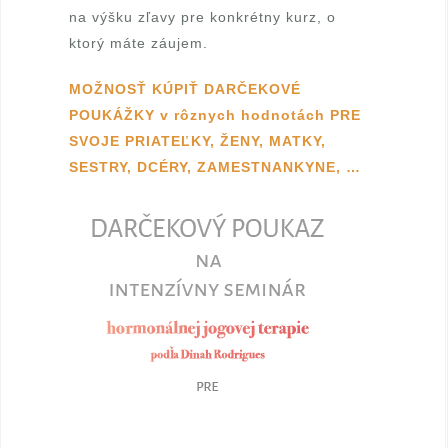
na výšku zľavy pre konkrétny kurz, o
i
ktorý máte záujem.
f
MOŽNOSŤ KÚPIŤ DARČEKOVÉ
i
POUKÁŽKY v rôznych hodnotách PRE
SVOJE PRIATEĽKY, ŽENY, MATKY,
k
SESTRY, DCÉRY, ZAMESTNANKYNE, …
o
v
a
n
á
l
e