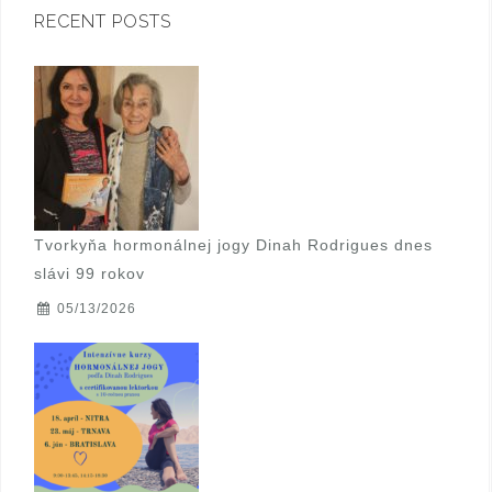
a
RECENT POSTS
t
i
o
n
Tvorkyňa hormonálnej jogy Dinah Rodrigues dnes
slávi 99 rokov
05/13/2026