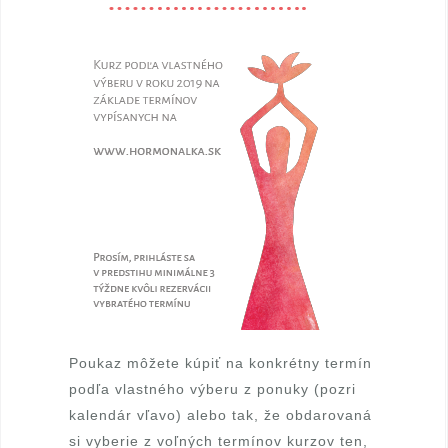
k
t
o
r
k
a
H
J
T
Poukaz môžete kúpiť na konkrétny termín
podľa vlastného výberu z ponuky (pozri
kalendár vľavo) alebo tak, že obdarovaná
si vyberie z voľných termínov kurzov ten,