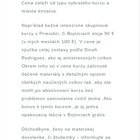
Cena záleží od typu vybratého kurzu a
á
miesta konania.
m
Napríklad bežné intenzívne skupinové
kurzy v Prievidzi, či Bojniciach stoja 90 €
k
(v iných mestách 100 €). V cene je
o
výučba celej zostavy podľa Dinah
Rodrigues, ako aj antistresových cvikov.
v
Okrem toho sú v cene kurzu zahrnuté
á
tlačené materiály s detailným opisom
všetkých naučených cvikov tak, aby ste
,
mohli po absolvovaní kurzu bez
c
problémov samostatne cvičiť doma. Ako
bonus k týmto kurzom, je aj jedna
e
opakovacia lekcia v Bojniciach grátis.
r
Dôchodkyne, ženy na materskej
t
dovolenke, či študentky – informujte sa