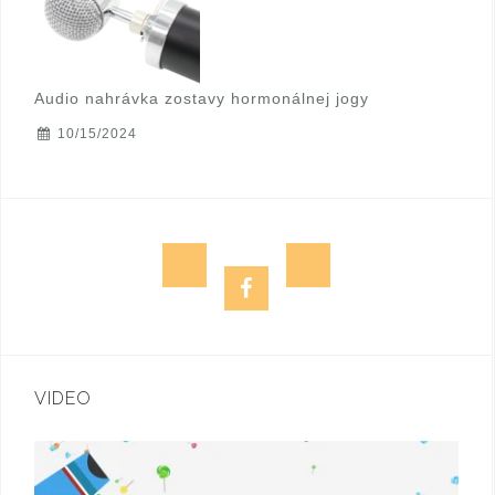
Audio nahrávka zostavy hormonálnej jogy
10/15/2024
(
e
f
c
-
a
)
m
c
VIDEO
I
a
e
n
i
b
g
l