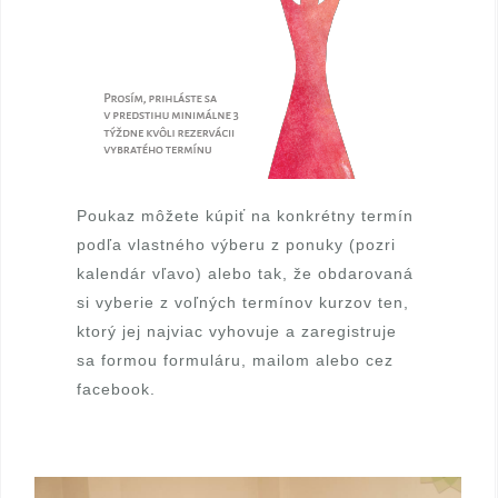
k
a
H
J
T
Poukaz môžete kúpiť na konkrétny termín
podľa vlastného výberu z ponuky (pozri
kalendár vľavo) alebo tak, že obdarovaná
si vyberie z voľných termínov kurzov ten,
ktorý jej najviac vyhovuje a zaregistruje
sa formou formuláru,
mailom
alebo cez
facebook
.