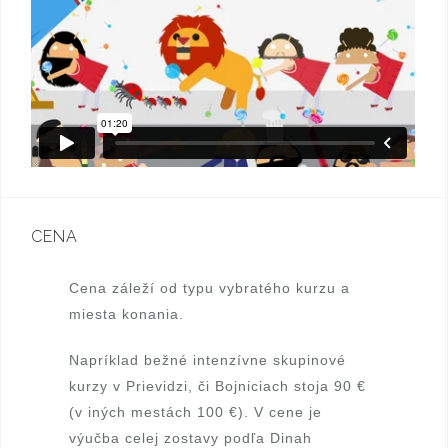
o
.
o
J
k
a
n
a
Š
CENA
r
Cena záleží od typu vybratého kurzu a
á
miesta konania.
m
Napríklad bežné intenzívne skupinové
kurzy v Prievidzi, či Bojniciach stoja 90 €
k
(v iných mestách 100 €). V cene je
o
výučba celej zostavy podľa Dinah