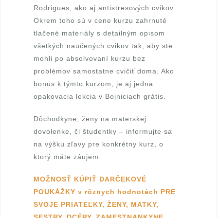
Rodrigues, ako aj antistresových cvikov.
v
Okrem toho sú v cene kurzu zahrnuté
á
tlačené materiály s detailným opisom
všetkých naučených cvikov tak, aby ste
,
mohli po absolvovaní kurzu bez
c
problémov samostatne cvičiť doma. Ako
bonus k týmto kurzom, je aj jedna
e
opakovacia lekcia v Bojniciach grátis.
r
Dôchodkyne, ženy na materskej
t
dovolenke, či študentky – informujte sa
na výšku zľavy pre konkrétny kurz, o
i
ktorý máte záujem.
f
MOŽNOSŤ KÚPIŤ DARČEKOVÉ
i
POUKÁŽKY v rôznych hodnotách PRE
SVOJE PRIATEĽKY, ŽENY, MATKY,
k
SESTRY, DCÉRY, ZAMESTNANKYNE, …