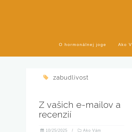
S
k
i
p
t
o
O hormonálnej joge
Ako 
c
o
n
t
zabudlivost
e
n
t
Z vašich e-mailov a
recenzií
10/25/2025
Ako Vám