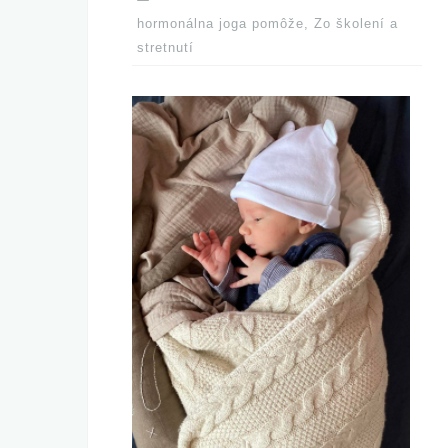
hormonálna joga pomôže
,
Zo školení a
stretnutí